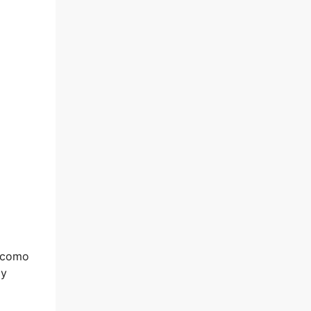
í como
 y