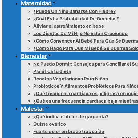
Maternidad
¿Puede Un Niño Bañarse Con Fiebre?
¿Cuál Es La Probabilidad De Gemelos?
Aliviar el estreñimiento en bebé
Los Dientes De Mi Hijo No Están Creciendo
¿Cómo Convencer Al Bebé Para Que Se Duerm
¿Cómo Hago Para Que Mi Bebé Se Duerma Sol
Bienestar
No Puedo Dormir: Consejos para Conciliar el S
Planifica tu dieta
Recetas Vegetarianas Para Niños
Probióticos Y Alimentos Probióticos Para Niño
¿Qué frecuencia cardíaca es peligrosa en muje
¿Qué es una frecuencia cardíaca baja mientra
Malestar
¿Qué indica el dolor de garganta?
Quiste ovárico
Fuerte dolor en brazo tras caída