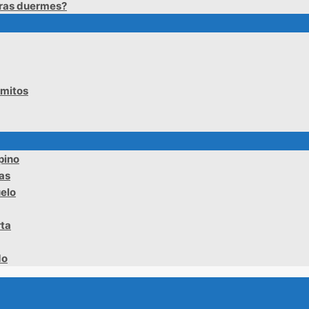
tras duermes?
ómitos
pino
tas
uelo
rta
do