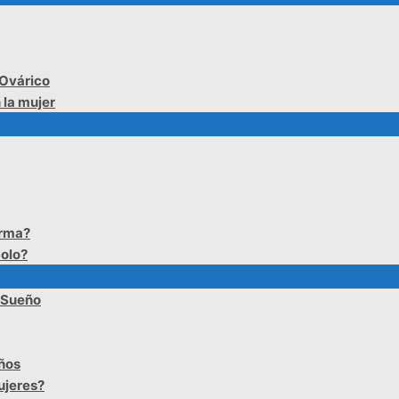
 Ovárico
 la mujer
erma?
olo?
l Sueño
iños
ujeres?