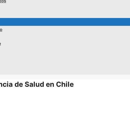
tos
no
o
cia de Salud en Chile