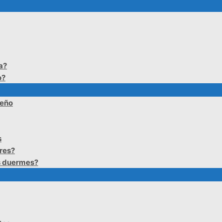
a?
o?
ueño
s
res?
s duermes?