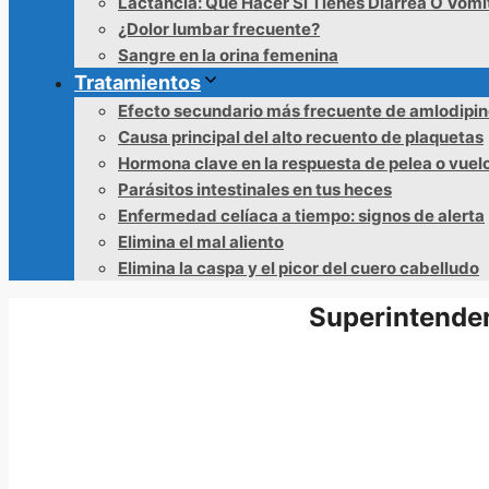
Lactancia: Qué Hacer Si Tienes Diarrea O Vómi
¿Dolor lumbar frecuente?
Sangre en la orina femenina
Tratamientos
Efecto secundario más frecuente de amlodipi
Causa principal del alto recuento de plaquetas
Hormona clave en la respuesta de pelea o vuel
Parásitos intestinales en tus heces
Enfermedad celíaca a tiempo: signos de alerta
Elimina el mal aliento
Elimina la caspa y el picor del cuero cabelludo
Superintenden