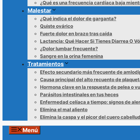
¿Qué es una frecuencia cardíaca baja mien
Malestar
¿Qué indica el dolor de garganta?
Quiste ovárico
Fuerte dolor en brazo tras caída
Lactancia: Qué Hacer Si Tienes Diarrea O V
¿Dolor lumbar frecuente?
Sangre en la orina femenina
Tratamientos
Efecto secundario más frecuente de amlodi
Causa principal del alto recuento de plaque
Hormona clave en la respuesta de pelea o v
Parásitos intestinales en tus heces
Enfermedad celíaca a tiempo: signos de ale
Elimina el mal aliento
Elimina la caspa y el picor del cuero cabellu
Menú