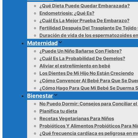
¿Qué Dieta Puede Quedar Embarazada?
Endometriosis: ¿Qué Es?
¿Cuál Es La Mejor Prueba De Embarazo?
Fertilidad Después Del Trasplante De Tejido
Duración de vida de los espermatozoides en
Maternidad
¿Puede Un Niño Bañarse Con Fiebre?
¿Cuál Es La Probabilidad De Gemelos?
Aliviar el estreñimiento en bebé
Los Dientes De Mi Hijo No Están Creciendo
¿Cómo Convencer Al Bebé Para Que Se Du
¿Cómo Hago Para Que Mi Bebé Se Duerma S
Bienestar
No Puedo Dormir: Consejos para Conciliar e
Planifica tu dieta
Recetas Vegetarianas Para Niños
Probióticos Y Alimentos Probióticos Para N
¿Qué frecuencia cardíaca es peligrosa en m