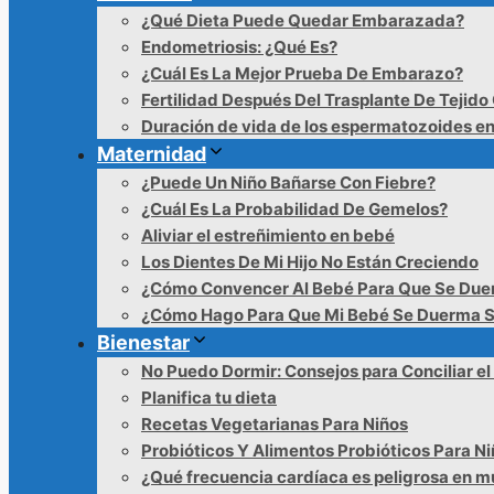
¿Qué Dieta Puede Quedar Embarazada?
Endometriosis: ¿Qué Es?
¿Cuál Es La Mejor Prueba De Embarazo?
Fertilidad Después Del Trasplante De Tejido
Duración de vida de los espermatozoides en
Maternidad
¿Puede Un Niño Bañarse Con Fiebre?
¿Cuál Es La Probabilidad De Gemelos?
Aliviar el estreñimiento en bebé
Los Dientes De Mi Hijo No Están Creciendo
¿Cómo Convencer Al Bebé Para Que Se Du
¿Cómo Hago Para Que Mi Bebé Se Duerma S
Bienestar
No Puedo Dormir: Consejos para Conciliar e
Planifica tu dieta
Recetas Vegetarianas Para Niños
Probióticos Y Alimentos Probióticos Para N
¿Qué frecuencia cardíaca es peligrosa en m