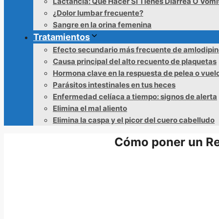
Lactancia: Qué Hacer Si Tienes Diarrea O Vómi
¿Dolor lumbar frecuente?
Sangre en la orina femenina
Tratamientos
Efecto secundario más frecuente de amlodipi
Causa principal del alto recuento de plaquetas
Hormona clave en la respuesta de pelea o vuel
Parásitos intestinales en tus heces
Enfermedad celíaca a tiempo: signos de alerta
Elimina el mal aliento
Elimina la caspa y el picor del cuero cabelludo
Cómo poner un Re