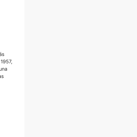
ás
 1957,
 una
as