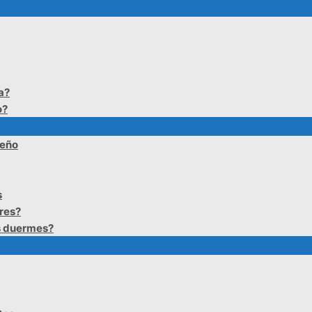
a?
o?
ueño
s
res?
s duermes?