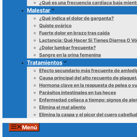
¿Qué es una frecuencia cardíaca baja mien
Malestar
¿Qué indica el dolor de garganta?
Quiste ovárico
Fuerte dolor en brazo tras caída
Lactancia: Qué Hacer Si Tienes Diarrea O V
¿Dolor lumbar frecuente?
Sangre en la orina femenina
Tratamientos
Efecto secundario más frecuente de amlodi
Causa principal del alto recuento de plaque
Hormona clave en la respuesta de pelea o v
Parásitos intestinales en tus heces
Enfermedad celíaca a tiempo: signos de ale
Elimina el mal aliento
Elimina la caspa y el picor del cuero cabellu
Menú