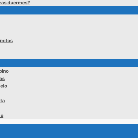
tras duermes?
ómitos
pino
tas
uelo
rta
do