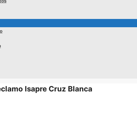
tos
no
o
clamo Isapre Cruz Blanca