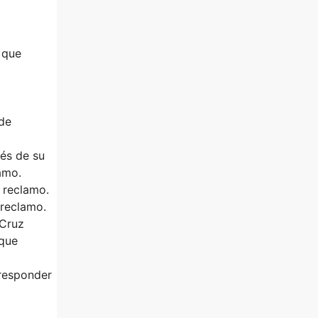
 que
 de
vés de su
lamo.
 reclamo.
 reclamo.
 Cruz
 que
 responder