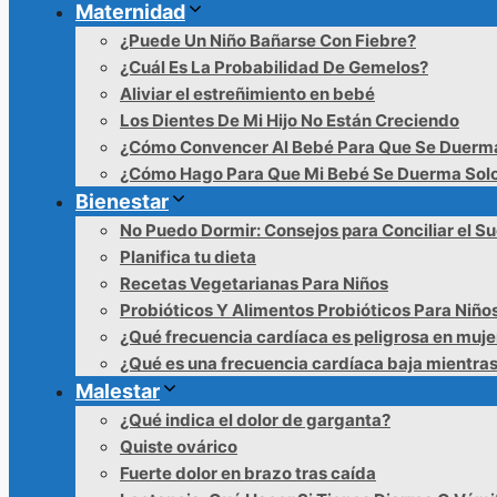
Maternidad
¿Puede Un Niño Bañarse Con Fiebre?
¿Cuál Es La Probabilidad De Gemelos?
Aliviar el estreñimiento en bebé
Los Dientes De Mi Hijo No Están Creciendo
¿Cómo Convencer Al Bebé Para Que Se Duerm
¿Cómo Hago Para Que Mi Bebé Se Duerma Sol
Bienestar
No Puedo Dormir: Consejos para Conciliar el S
Planifica tu dieta
Recetas Vegetarianas Para Niños
Probióticos Y Alimentos Probióticos Para Niño
¿Qué frecuencia cardíaca es peligrosa en muje
¿Qué es una frecuencia cardíaca baja mientra
Malestar
¿Qué indica el dolor de garganta?
Quiste ovárico
Fuerte dolor en brazo tras caída