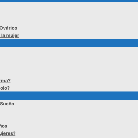
 Ovárico
 la mujer
erma?
olo?
l Sueño
iños
ujeres?