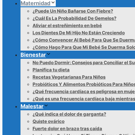
Maternidad
¿Puede Un Niño Bañarse Con Fiebre?
¿Cuál Es La Probabilidad De Gemelos?
Aliviar el estreñimiento en bebé
Los Dientes De Mi Hijo No Están Creciendo
¿Cómo Convencer Al Bebé Para Que Se Duerm
¿Cómo Hago Para Que Mi Bebé Se Duerma Sol
Bienestar
No Puedo Dormir: Consejos para Conciliar el S
Planifica tu dieta
Recetas Vegetarianas Para Niños
Probióticos Y Alimentos Probióticos Para Niño
¿Qué frecuencia cardíaca es peligrosa en muje
¿Qué es una frecuencia cardíaca baja mientra
Malestar
¿Qué indica el dolor de garganta?
Quiste ovárico
Fuerte dolor en brazo tras caída