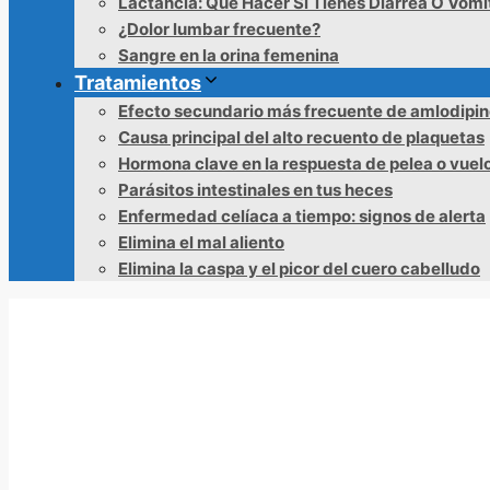
Lactancia: Qué Hacer Si Tienes Diarrea O Vómi
¿Dolor lumbar frecuente?
Sangre en la orina femenina
Tratamientos
Efecto secundario más frecuente de amlodipi
Causa principal del alto recuento de plaquetas
Hormona clave en la respuesta de pelea o vuel
Parásitos intestinales en tus heces
Enfermedad celíaca a tiempo: signos de alerta
Elimina el mal aliento
Elimina la caspa y el picor del cuero cabelludo