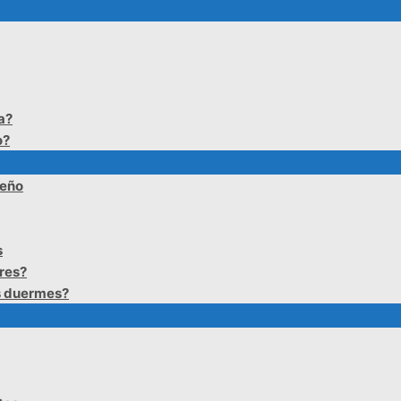
a?
o?
ueño
s
res?
s duermes?