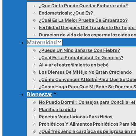
¿Qué Dieta Puede Quedar Embarazada?
Endometriosis: ¿Qué Es?
¿Cuál Es La Mejor Prueba De Embarazo?
Fertilidad Después Del Trasplante De Tejido
Duración de vida de los espermatozoides en
Maternidad
¿Puede Un Niño Bañarse Con Fiebre?
¿Cuál Es La Probabilidad De Gemelos?
Aliviar el estreñimiento en bebé
Los Dientes De Mi Hijo No Están Creciendo
¿Cómo Convencer Al Bebé Para Que Se Du
¿Cómo Hago Para Que Mi Bebé Se Duerma S
Bienestar
No Puedo Dormir: Consejos para Conciliar e
Planifica tu dieta
Recetas Vegetarianas Para Niños
Probióticos Y Alimentos Probióticos Para N
¿Qué frecuencia cardíaca es peligrosa en m