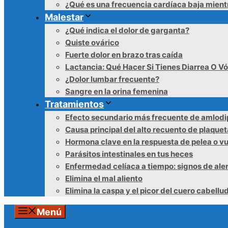
¿Qué es una frecuencia cardíaca baja mien
Malestar
¿Qué indica el dolor de garganta?
Quiste ovárico
Fuerte dolor en brazo tras caída
Lactancia: Qué Hacer Si Tienes Diarrea O V
¿Dolor lumbar frecuente?
Sangre en la orina femenina
Tratamientos
Efecto secundario más frecuente de amlodi
Causa principal del alto recuento de plaque
Hormona clave en la respuesta de pelea o v
Parásitos intestinales en tus heces
Enfermedad celíaca a tiempo: signos de ale
Elimina el mal aliento
Elimina la caspa y el picor del cuero cabellu
Menú