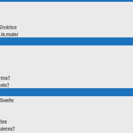
 Ovárico
 la mujer
erma?
olo?
l Sueño
iños
ujeres?