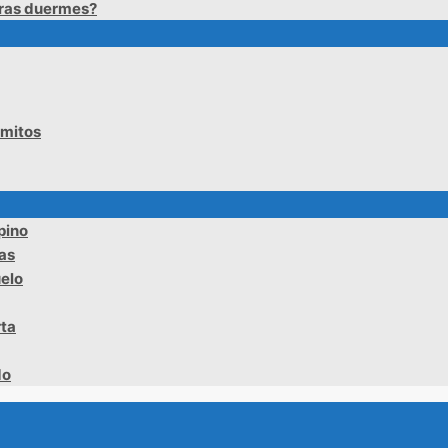
tras duermes?
ómitos
pino
tas
uelo
rta
do