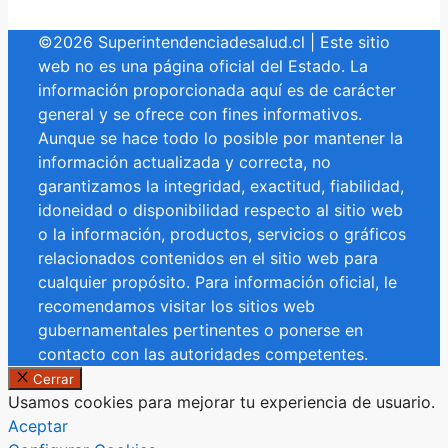
©2026 Superintendenciadesalud.cl | Este sitio
web no es una página oficial del Estado. La
información proporcionada aquí es de carácter
general y se ofrece con fines informativos.
Aunque se hace todo lo posible por mantener la
información actualizada y correcta, no
garantizamos la integridad, exactitud, fiabilidad,
idoneidad o disponibilidad respecto al sitio web
o la información, productos, servicios o gráficos
relacionados contenidos en el sitio web para
cualquier propósito. Para información oficial, le
recomendamos visitar los sitios web
gubernamentales pertinentes o ponerse en
contacto con las autoridades competentes.
Cerrar
Usamos cookies para mejorar tu experiencia de usuario.
Aceptar