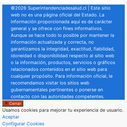
©2026 Superintendenciadesalud.cl | Este sitio
web no es una página oficial del Estado. La
información proporcionada aquí es de carácter
general y se ofrece con fines informativos.
Aunque se hace todo lo posible por mantener la
información actualizada y correcta, no
garantizamos la integridad, exactitud, fiabilidad,
idoneidad o disponibilidad respecto al sitio web
o la información, productos, servicios o gráficos
relacionados contenidos en el sitio web para
cualquier propósito. Para información oficial, le
recomendamos visitar los sitios web
gubernamentales pertinentes o ponerse en
contacto con las autoridades competentes.
Cerrar
Usamos cookies para mejorar tu experiencia de usuario.
Aceptar
Configurar Cookies