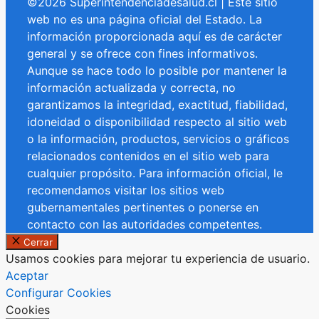
©2026 Superintendenciadesalud.cl | Este sitio
web no es una página oficial del Estado. La
información proporcionada aquí es de carácter
general y se ofrece con fines informativos.
Aunque se hace todo lo posible por mantener la
información actualizada y correcta, no
garantizamos la integridad, exactitud, fiabilidad,
idoneidad o disponibilidad respecto al sitio web
o la información, productos, servicios o gráficos
relacionados contenidos en el sitio web para
cualquier propósito. Para información oficial, le
recomendamos visitar los sitios web
gubernamentales pertinentes o ponerse en
contacto con las autoridades competentes.
Cerrar
Usamos cookies para mejorar tu experiencia de usuario.
Aceptar
Configurar Cookies
Cookies